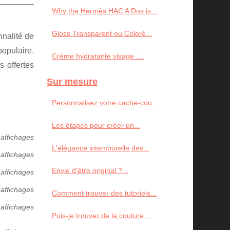
Why the Hermès HAC A Dos is...
Gloss Transparent ou Coloré...
nalité de
opulaire.
Crème hydratante visage :...
 offertes
Sur mesure
Personnalisez votre cache-cou...
Les étapes pour créer un...
 affichages
L'élégance intemporelle des...
 affichages
Envie d'être original ?...
 affichages
 affichages
Comment trouver des tutoriels...
 affichages
Puis-je trouver de la couture...