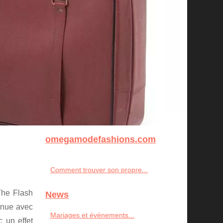
omegamodefashions.com
Comment trouver son propre...
he Flash
News
tenue avec
Mariages et événements...
 un effet