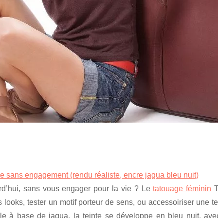
e sans engagement (rendu réaliste, encre jagua bleu nuit)
rd’hui, sans vous engager pour la vie ? Le
tatouage féminin
T
es looks, tester un motif porteur de sens, ou accessoiriser une 
lle à base de jagua, la teinte se développe en bleu nuit, avec