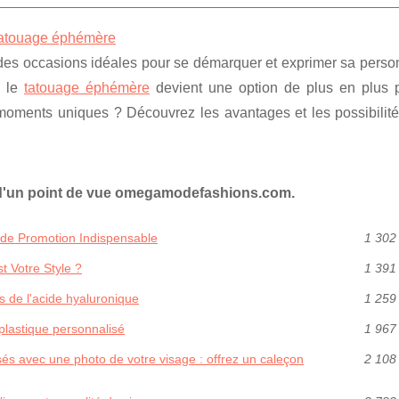
 tatouage éphémère
es occasions idéales pour se démarquer et exprimer sa person
, le
tatouage éphémère
devient une option de plus en plus p
oments uniques ? Découvrez les avantages et les possibilités
 d'un point de vue omegamodefashions.com.
 de Promotion Indispensable
1 302
t Votre Style ?
1 391
s de l'acide hyaluronique
1 259
plastique personnalisé
1 967
és avec une photo de votre visage : offrez un caleçon
2 108