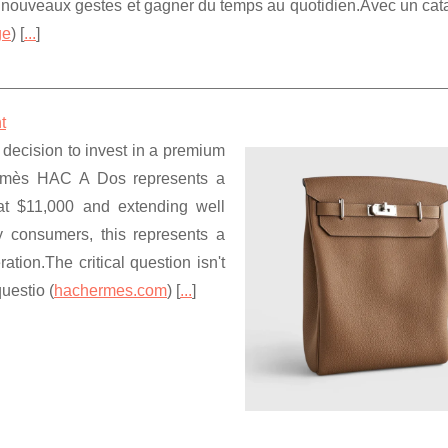
de nouveaux gestes et gagner du temps au quotidien.Avec un ca
ge
) [
...
]
t
 decision to invest in a premium
Hermès HAC A Dos represents a
 at $11,000 and extending well
 consumers, this represents a
tion.The critical question isn't
uestio (
hachermes.com
) [
...
]