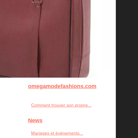
omegamodefashions.com
Comment trouver son propre...
News
Mariages et événements...